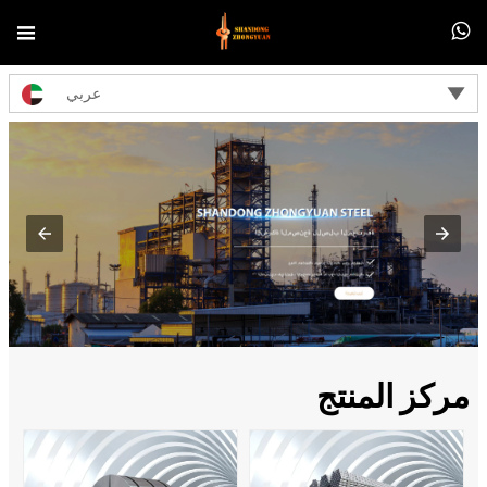



عربي
مركز المنتج