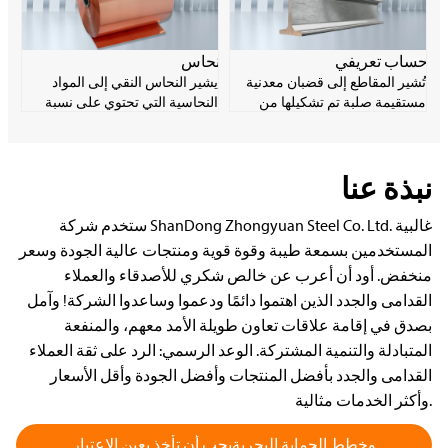
الكربوني شائع جدًا في مجال
ومساحيق وأشرطة وأسلاك.
التصنيع الصناعي نظرًا لانخفاض
تكلفة المواد والمرونة الجيدة.
حساب تعريفي
نحاس
تُشير المقاطع إلى قضبان معدنية
يشير النحاس النقي إلى المواد
مستقيمة صلبة تم تشكيلها من
النحاسية التي تحتوي على نسبة
خلال معالجة بلاستيكية ولها شكل
نحاس تزيد عن 99.9%. يتمتع
وحجم مقطعي معينين. تتمتع
بموصلية كهربائية وحرارية وقابلية
المقاطع بمجموعة واسعة من
للتشغيل الآلي ممتازة، وهو مادة
نبذة عنا
المواصفات والاستخدامات، وتلعب
إلكترونية مهمة. يتميز النحاس
دورًا مهمًا للغاية في إنتاج الدرفلة.
النقي بقوة منخفضة ويسهل تليينه
وأكسدته وتدهوره، ولكنه يتمتع بأداء
ستخدم شركة ShanDong Zhongyuan Steel Co. Ltd. غالبية
جيد في مقاومة التآكل.
المستخدمين بسمعة طيبة وقوة قوية ومنتجات عالية الجودة وسعر
منخفض. أود أن أعرب عن خالص شكري للأصدقاء والعملاء
القدامى والجدد الذين اهتموا دائمًا ودعموا وساعدوا الشركة! وآمل
بصدق في إقامة علاقات تعاون طويلة الأمد معهم، والمنفعة
المتبادلة والتنمية المشتركة. الوعد الرسمي: الرد على ثقة العملاء
القدامى والجدد بأفضل المنتجات وأفضل الجودة وأقل الأسعار
وأكثر الخدمات مثالية.
وخطط الحماية البحريةيجب أن تأخذ بعين الاعتبار