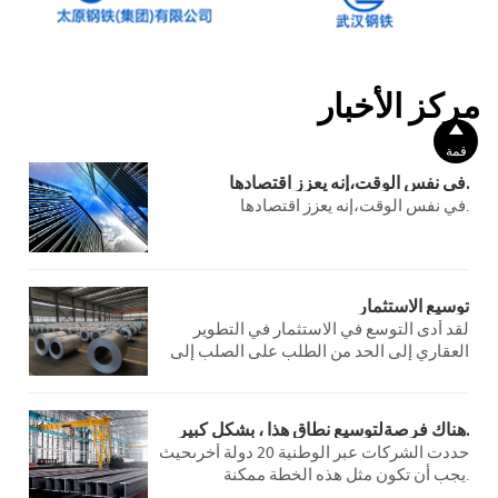
مركز الأخبار

قمة
في نفس الوقت،إنه يعزز اقتصادها.
في نفس الوقت،إنه يعزز اقتصادها.
توسيع الاستثمار
لقد أدى التوسع في الاستثمار في التطوير
العقاري إلى الحد من الطلب على الصلب إلى
حد ما. ومع ذلك، فإن الطلب في قطاعي البنية
التحتية والتصنيع يظل مستقراً ومتنامياً، مما
يوفر بعض الدعم لسوق الصلب.
هناك فرصةلتوسيع نطاق هذا ، بشكل كبير.
حددت الشركات عبر الوطنية 20 دولة أخرىحيث
يجب أن تكون مثل هذه الخطة ممكنة.