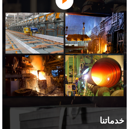

خدماتنا