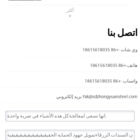
أكثر
∨
اتصل بنا

وي شات :+86 18615618035

هاتف:+86 18615618035

واتساب :+86 18615618035

بريد إلكتروني:Yak@sdzhongyuansteel.com