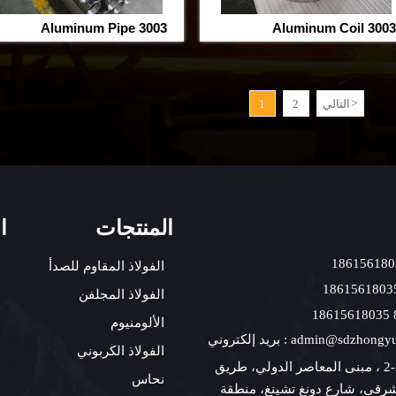
3003 Aluminum Pipe
3003 Aluminum Coil
>
التالي
2
1
المنتجات
ا
الفولاذ المقاوم للصدأ
الفولاذ المجلفن
الألومنيوم
admin@sdzhongyuansteel.com
الفولاذ الكربوني
يضيف : 2206-2 ، مبنى المعاصر الدولي، طريق
نحاس
لشرقي، شارع دونغ تشينغ، منطقة