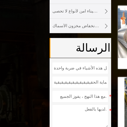

وإعطاء ميناء آمن لأنواع لا تحصى.

وقد تسبب الصيد الجائربانخفاض مخزون الأسماك.
الرسالة