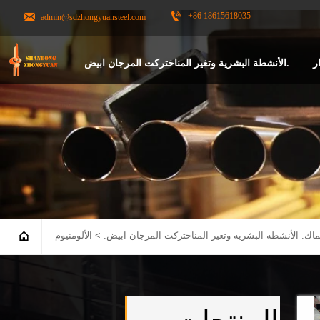


+86 18615618035
admin@sdzhongyuansteel.com
ر
الأنشطة البشرية وتغير المناختركت المرجان ابيض.

ماك.
الأنشطة البشرية وتغير المناختركت المرجان ابيض.
>
الألومنيوم