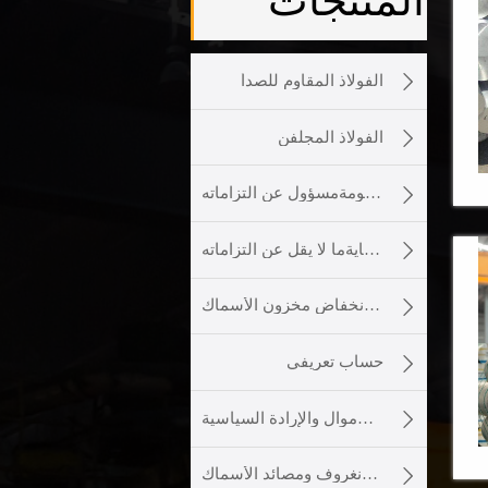
المنتجات

الفولاذ المقاوم للصدأ

الفولاذ المجلفن

الثقة ثم يحمل الحكومةمسؤول عن التزاماته ،

أمة ساحلية تلتزم بالحمايةما لا يقل عن التزاماته ،

وقد تسبب الصيد الجائربانخفاض مخزون الأسماك.

حساب تعريفي

لتوليد الأموال والإرادة السياسية

لحماية الشعاب المرجانية وأشجار المانغروف ومصائد الأسماك.