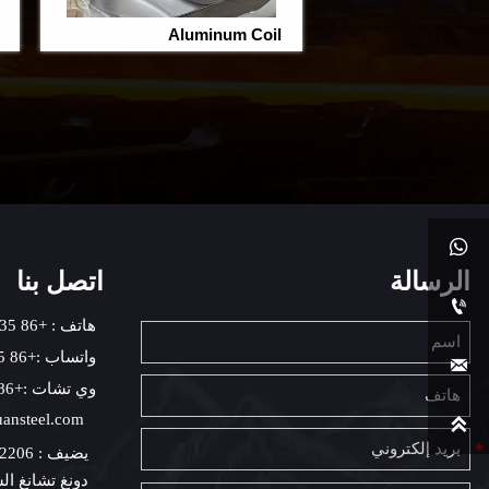
Aluminum Coil

الرسالة
اتصل بنا

هاتف : +86 18615618035
واتساب :+86 18615618035

وي تشات :+86 18615618035
بريد إلكتروني : 

دونغ تشانغ ا