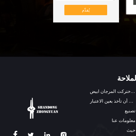
يُقدِّم
لملاحة
الأنشطة البشرية وتغير المناختركت المرجان ابيض.
وخطط الحماية البحريةيجب أن تأخذ بعين الاعتبار
تصنيع
معلومات عنا
حيث



