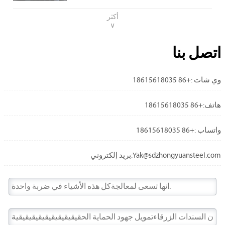
أكثر
∨
اتصل بنا

وي شات :+86 18615618035

هاتف:+86 18615618035

واتساب :+86 18615618035

بريد إلكتروني:Yak@sdzhongyuansteel.com