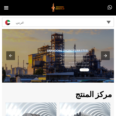



عربي
مركز المنتج