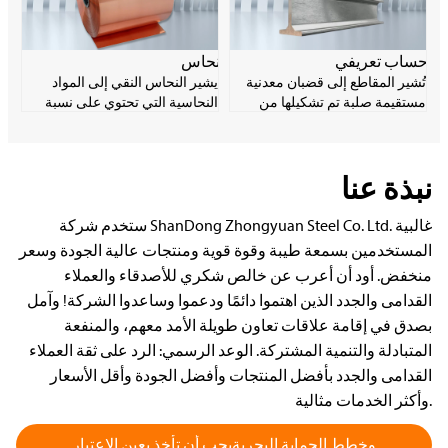
الكربوني شائع جدًا في مجال
ومساحيق وأشرطة وأسلاك.
التصنيع الصناعي نظرًا لانخفاض
تكلفة المواد والمرونة الجيدة.
حساب تعريفي
نحاس
تُشير المقاطع إلى قضبان معدنية
يشير النحاس النقي إلى المواد
مستقيمة صلبة تم تشكيلها من
النحاسية التي تحتوي على نسبة
خلال معالجة بلاستيكية ولها شكل
نحاس تزيد عن 99.9%. يتمتع
وحجم مقطعي معينين. تتمتع
بموصلية كهربائية وحرارية وقابلية
المقاطع بمجموعة واسعة من
للتشغيل الآلي ممتازة، وهو مادة
نبذة عنا
المواصفات والاستخدامات، وتلعب
إلكترونية مهمة. يتميز النحاس
دورًا مهمًا للغاية في إنتاج الدرفلة.
النقي بقوة منخفضة ويسهل تليينه
وأكسدته وتدهوره، ولكنه يتمتع بأداء
ستخدم شركة ShanDong Zhongyuan Steel Co. Ltd. غالبية
جيد في مقاومة التآكل.
المستخدمين بسمعة طيبة وقوة قوية ومنتجات عالية الجودة وسعر
منخفض. أود أن أعرب عن خالص شكري للأصدقاء والعملاء
القدامى والجدد الذين اهتموا دائمًا ودعموا وساعدوا الشركة! وآمل
بصدق في إقامة علاقات تعاون طويلة الأمد معهم، والمنفعة
المتبادلة والتنمية المشتركة. الوعد الرسمي: الرد على ثقة العملاء
القدامى والجدد بأفضل المنتجات وأفضل الجودة وأقل الأسعار
وأكثر الخدمات مثالية.
وخطط الحماية البحريةيجب أن تأخذ بعين الاعتبار