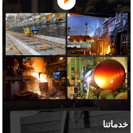

خدماتنا