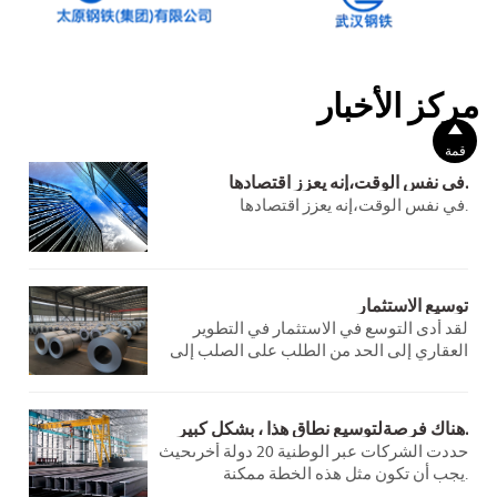
مركز الأخبار

قمة
في نفس الوقت،إنه يعزز اقتصادها.
في نفس الوقت،إنه يعزز اقتصادها.
توسيع الاستثمار
لقد أدى التوسع في الاستثمار في التطوير
العقاري إلى الحد من الطلب على الصلب إلى
حد ما. ومع ذلك، فإن الطلب في قطاعي البنية
التحتية والتصنيع يظل مستقراً ومتنامياً، مما
يوفر بعض الدعم لسوق الصلب.
هناك فرصةلتوسيع نطاق هذا ، بشكل كبير.
حددت الشركات عبر الوطنية 20 دولة أخرىحيث
يجب أن تكون مثل هذه الخطة ممكنة.